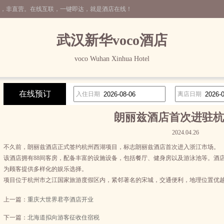
运营，非直营。在线互联，一键即达，就是酒店在线！
武汉新华voco酒店
voco Wuhan Xinhua Hotel
在线预订
入住日期
离店日期
朗丽兹酒店首次进驻杭
2024.04.26
不久前，朗丽兹酒店正式签约杭州西湖项目，标志朗丽兹酒店首次进入浙江市场。
该酒店拥有88间客房，配备丰富的设施设备，包括餐厅、健身房以及游泳池等。酒
为顾客提供多样化的娱乐选择。
项目位于杭州市之江国家旅游度假区内，紧邻著名的宋城，交通便利，地理位置优
上一篇：
重庆大世界君亭酒店开业
下一篇：
北海道拟向游客征收住宿税